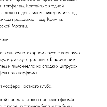
и трюфелем. Коктейль с ягодной
з клюквы с девясилом, ликёром из ягод
сиком продолжает тему Кремля,
рской Москвы.
мени.
ли в сливочно-икорном соусе с карпаччо
кус и русскую традицию. В пару к ним —
лем и лимончелло на сладких цитрусах,
фельного парфюма.
атмосфера частного клуба.
кой проекта стала перепелка фламбе,
, с пюре из топинамбура и грибным