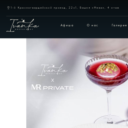
1-й Красногвардейский проезд, 22с1, Башня «Нева», 4 этаж
Афиша
О нас
Галерея