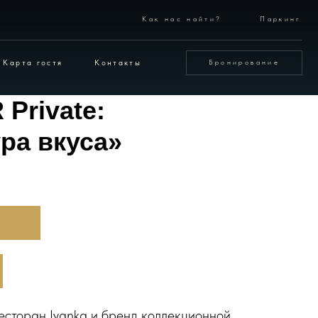
Как нас найти?
Паркинг
Контакты
Бронирование
 Private:
ра вкуса»
ресторан Ivanka и бренд коллекционной