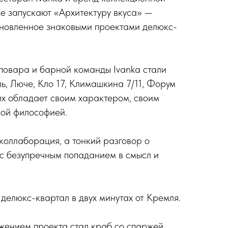
e запускают «Архитектуру вкуса» —
хновленное знаковыми проектами делюкс-
повара и барной команды Ivanka стали
ь, Люче, Кло 17, Климашкина 7/11, Форум
их обладает своим характером, своим
ной философией.
 коллаборация, а тонкий разговор о
— с безупречным попаданием в смысл и
 делюкс-квартал в двух минутах от Кремля.
жением проекта стал краб со спаржей,