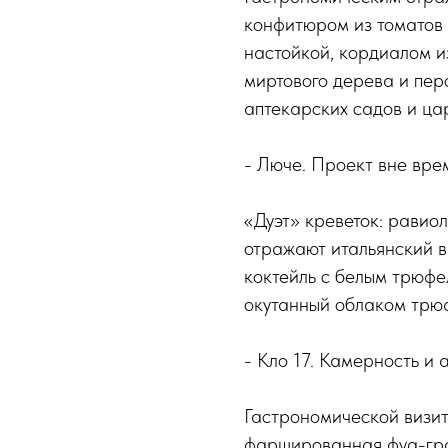
конфитюром из томатов 
настойкой, кордиалом и
миртового дерева и пер
аптекарских садов и ца
- Люче. Проект вне вре
«Дуэт» креветок: равио
отражают итальянский в
коктейль с белым трюфе
окутанный облаком трю
- Кло 17. Камерность и 
Гастрономической визит
фаршированная фуа-гра