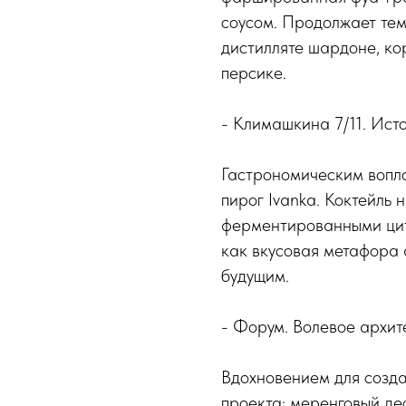
соусом. Продолжает тем
дистилляте шардоне, ко
персике.
- Климашкина 7/11. Ист
Гастрономическим вопл
пирог Ivanka. Коктейль 
ферментированными цит
как вкусовая метафора 
будущим.
- Форум. Волевое архит
Вдохновением для созда
проекта: меренговый де