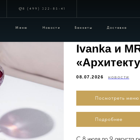
8 (499) 322-85-41
Меню
Новости
Банкеты
Доставка
Карта гостя
Ivanka и MR
«Архитекту
08.07.2026
НОВОСТИ
Посмотреть меню
Подробнее
С 8 июля по 9 августа 