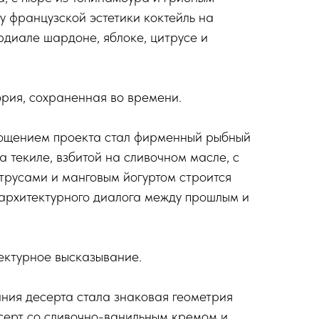
у французской эстетики коктейль на
рдиале шардоне, яблоке, цитрусе и
ория, сохраненная во времени.
ощением проекта стал фирменный рыбный
на текиле, взбитой на сливочном масле, с
русами и манговым йогуртом строится
архитектурного диалога между прошлым и
ектурное высказывание.
ния десерта стала знаковая геометрия
серт со сливочно-ванильным кремом и