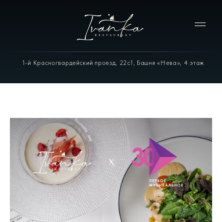
1-й Красногвардейский проезд, 22с1, Башня «Нева», 4 этаж