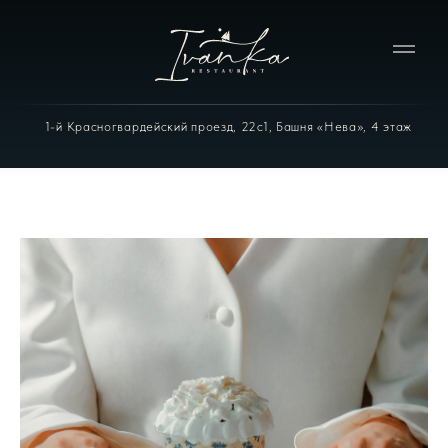
1-й Красногвардейский проезд, 22с1, Башня «Нева», 4 этаж